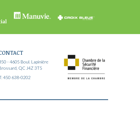
CONTACT
350 - 4605 Boul. Lapinière
Brossard, QC J4Z 3T5
T: 450 638-0202