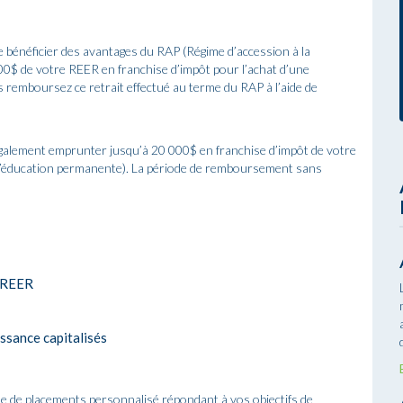
e bénéficier des avantages du RAP (Régime d’accession à la
00$ de votre REER en franchise d’impôt pour l’achat d’une
remboursez ce retrait effectué au terme du RAP à l’aide de
galement emprunter jusqu’à 20 000$ en franchise d’impôt de votre
l’éducation permanente). La période de remboursement sans
s REER
issance capitalisés
e de placements personnalisé répondant à vos objectifs de