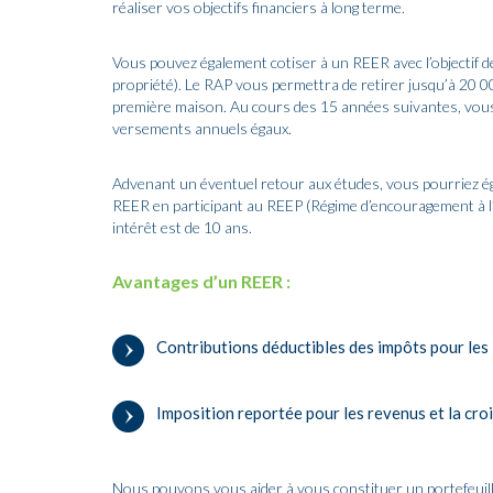
réaliser vos objectifs financiers à long terme.
Vous pouvez également cotiser à un REER avec l’objectif d
propriété). Le RAP vous permettra de retirer jusqu’à 20 0
première maison. Au cours des 15 années suivantes, vous 
versements annuels égaux.
Advenant un éventuel retour aux études, vous pourriez é
REER en participant au REEP (Régime d’encouragement à 
intérêt est de 10 ans.
Avantages d’un REER :
Contributions déductibles des impôts pour le
Imposition reportée pour les revenus et la cro
Nous pouvons vous aider à vous constituer un portefeuill