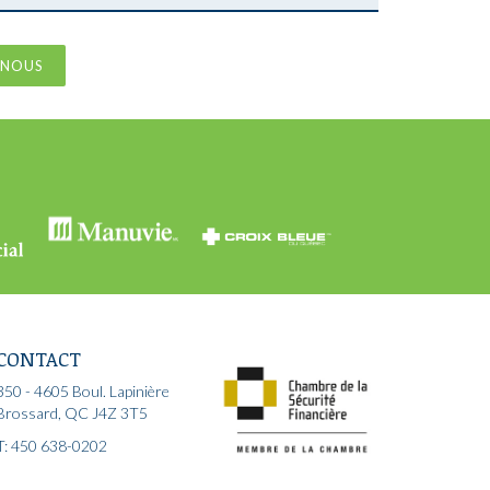
-NOUS
CONTACT
350 - 4605 Boul. Lapinière
Brossard, QC J4Z 3T5
T: 450 638-0202